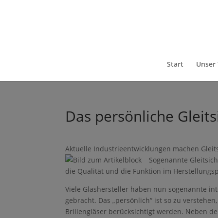
Start
Unser
Das persönliche Gleits
Aktuelle Industrieentwicklungen machen Gleit
Sogenannte Gleitsicht
die Qualität und die Funktion im Herstellungsp
Viele Glashersteller haben nun sogenannte int
gebracht. Das „persönlich“ ist so zu verstehen
Brillengläser berücksichtigt werden. Neben d