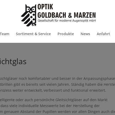
 Team
Sortiment & Service
Produkte
News
Anfahrt
ichtglas
sichtgläser noch komfortabler und besser in der Anpassungsphas
brillen gibt es bereits seit vielen Jahren. Ständig haben die Herste
rozess weiter entwickelt, verbessert und funktional erweitert.
elligente oder auch persönliche Gleitsichtgläser auf den Markt
, dass viele individuelle Messwerte bei der Herstellung der
em genauen Abstand der Pupillen werden vor allen Dingen auch di