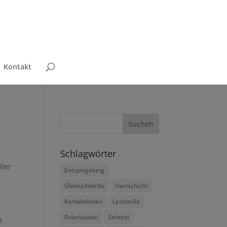
Kontakt
Schlagwörter
e
ller
Entspiegelung
Gleitsichtbrille
Hartschicht
Kontaktlinsen
Lesebrille
Polarisation
Sehtest
e